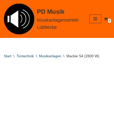
PD Musik
Zum
Inhalt
Musikanlagenverleih
0
springen
Lübbecke
Start
\
Tontechnik
\
Musikanlagen
\
Mackie S4 (2800 W)