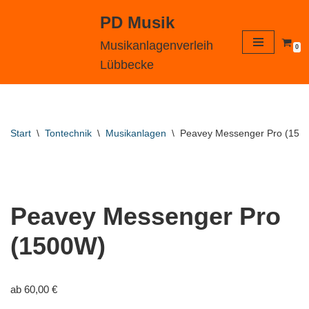
PD Musik
Zum
Musikanlagenverleih
0
Inhalt
Lübbecke
springen
Start
\
Tontechnik
\
Musikanlagen
\
Peavey Messenger Pro (150
Peavey Messenger Pro
(1500W)
ab
60,00
€